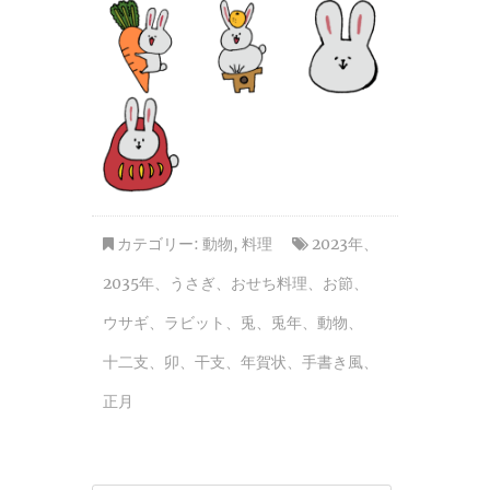
カテゴリー:
動物
,
料理
2023年
、
2035年
、
うさぎ
、
おせち料理
、
お節
、
ウサギ
、
ラビット
、
兎
、
兎年
、
動物
、
十二支
、
卯
、
干支
、
年賀状
、
手書き風
、
正月