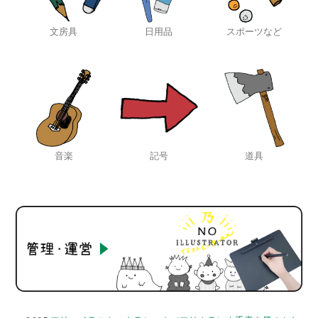
文房具
日用品
スポーツなど
音楽
記号
道具