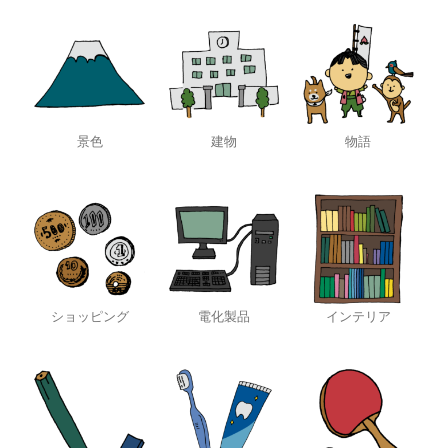
景色
建物
物語
ショッピング
電化製品
インテリア