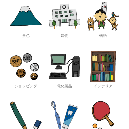
景色
建物
物語
ショッピング
電化製品
インテリア