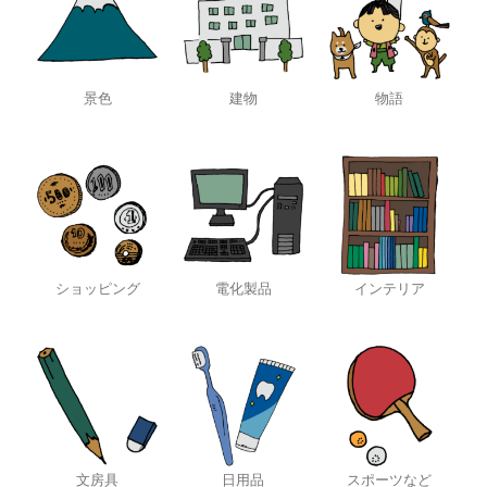
景色
建物
物語
ショッピング
電化製品
インテリア
文房具
日用品
スポーツなど