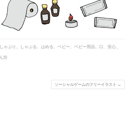
しゃぶり
、
しゃぶる
、
はめる
、
ベビー
、
ベビー用品
、
口
、
安心
、
ん坊
ソーシャルゲームのフリーイラスト
→