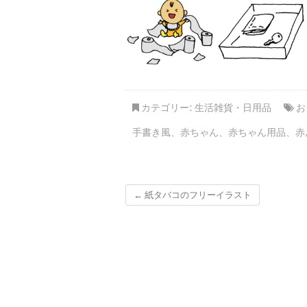
カテゴリー:
生活雑貨・日用品
お
手書き風
、
赤ちゃん
、
赤ちゃん用品
、
赤
←
紙タバコのフリーイラスト