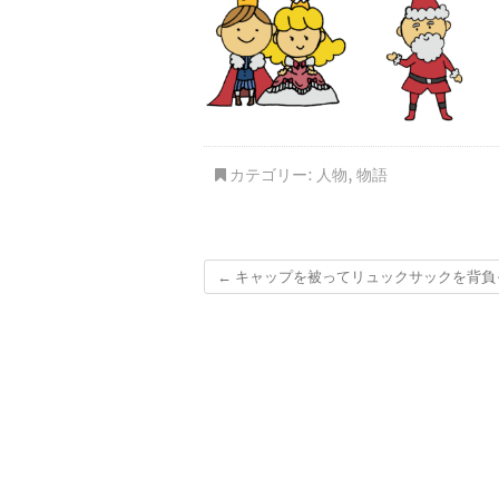
カテゴリー:
人物
,
物語
←
キャップを被ってリュックサックを背負