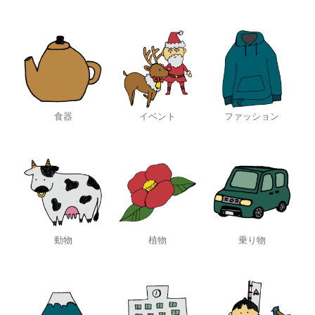
食器
イベント
ファッション
動物
植物
乗り物