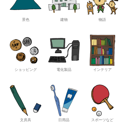
景色
建物
物語
ショッピング
電化製品
インテリア
文房具
日用品
スポーツなど