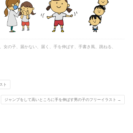
、
女の子
、
届かない
、
届く
、
手を伸ばす
、
手書き風
、
跳ねる
、
スト
ジャンプをして高いところに手を伸ばす男の子のフリーイラスト
→