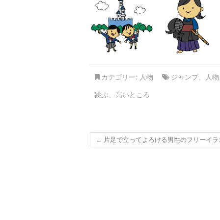
カテゴリー:
人物
ジャンプ
、
人物
跳ぶ
、
高いところ
←
片足で立ってよろける男性のフリーイラ