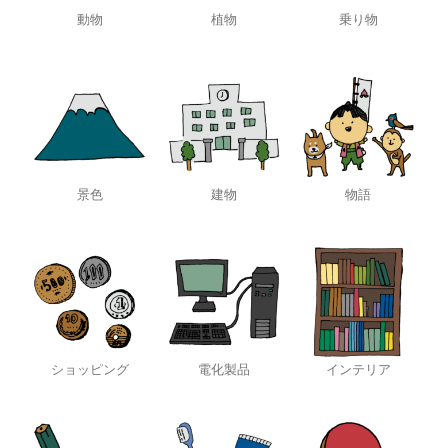
動物
植物
乗り物
景色
建物
物語
ショッピング
電化製品
インテリア