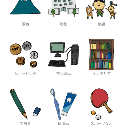
景色
建物
物語
ショッピング
電化製品
インテリア
文房具
日用品
スポーツなど