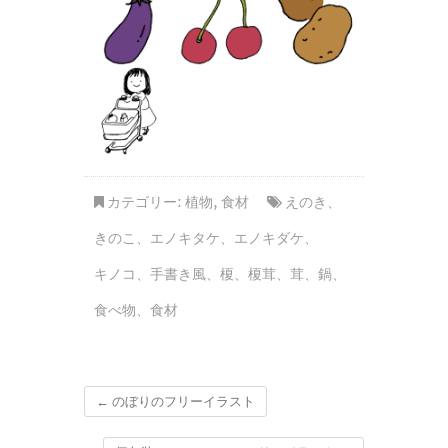
カテゴリー:
植物
,
食材
えのき
、
きのこ
、
エノキタケ
、
エノキダケ
、
キノコ
、
手書き風
、
榎
、
榎茸
、
茸
、
鍋
、
食べ物
、
食材
←
のぼりのフリーイラスト