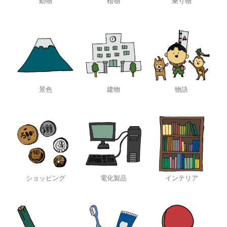
動物
植物
乗り物
景色
建物
物語
ショッピング
電化製品
インテリア