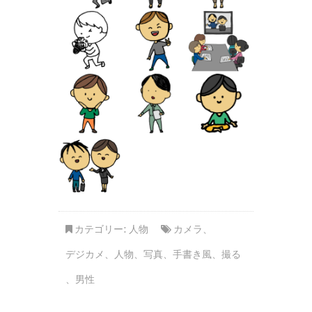
カテゴリー:
人物
カメラ
、
デジカメ
、
人物
、
写真
、
手書き風
、
撮る
、
男性