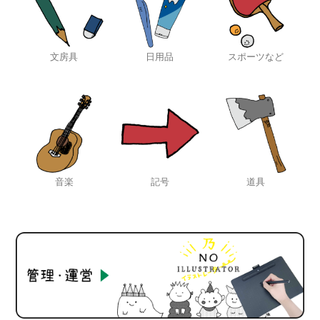
文房具
日用品
スポーツなど
音楽
記号
道具