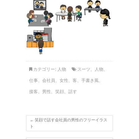
カテゴリー:
人物
スーツ
、
人物
、
仕事
、
会社員
、
女性
、
客
、
手書き風
、
接客
、
男性
、
笑顔
、
話す
←
笑顔で話す会社員の男性のフリーイラス
ト