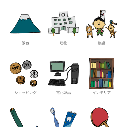
景色
建物
物語
ショッピング
電化製品
インテリア