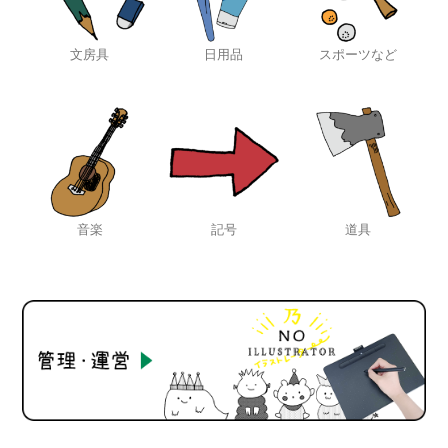
文房具
日用品
スポーツなど
音楽
記号
道具