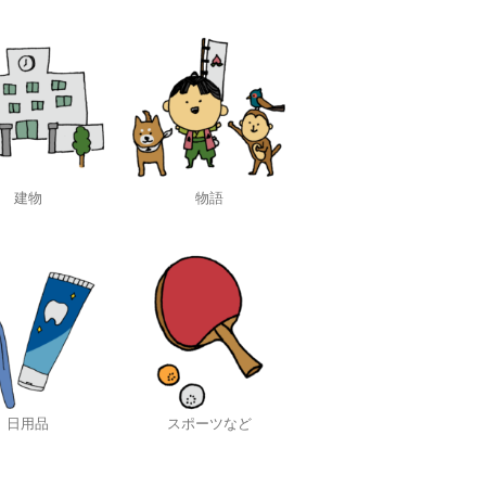
建物
物語
日用品
スポーツなど