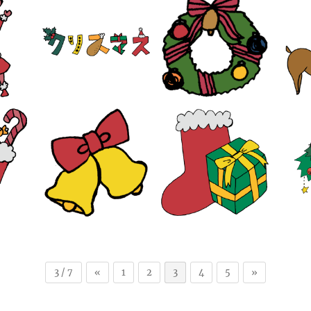
3 / 7
«
1
2
3
4
5
»