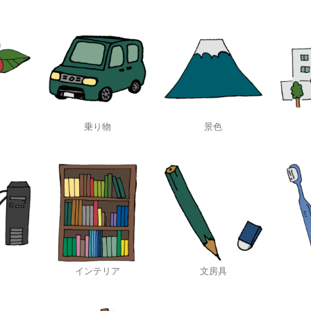
乗り物
景色
インテリア
文房具