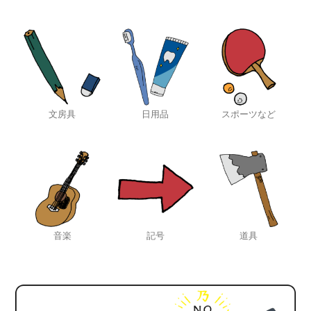
文房具
日用品
スポーツなど
音楽
記号
道具