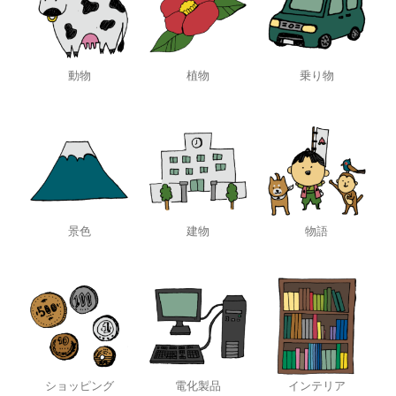
動物
植物
乗り物
景色
建物
物語
ショッピング
電化製品
インテリア