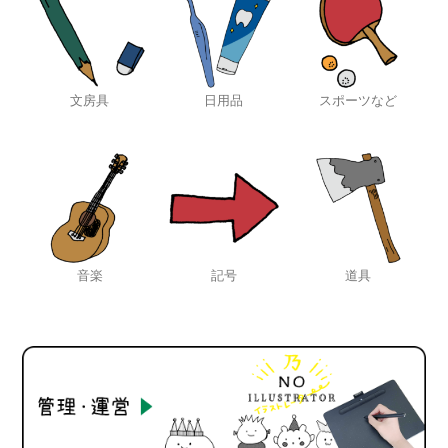
文房具
日用品
スポーツなど
音楽
記号
道具