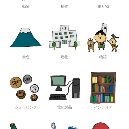
動物
植物
乗り物
景色
建物
物語
ショッピング
電化製品
インテリア