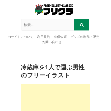
このサイトについて
利用規約
有償依頼
グッズの制作・販売
お問い合わせ
Skip
to
content
冷蔵庫を1人で運ぶ男性
のフリーイラスト