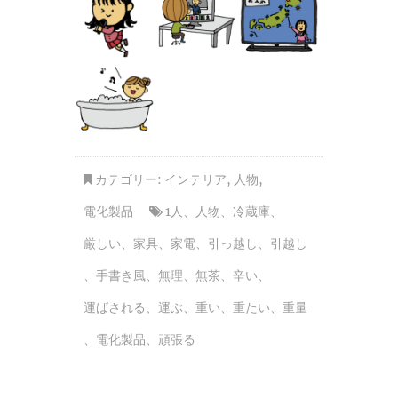
カテゴリー:
インテリア
,
人物
,
電化製品
1人
、
人物
、
冷蔵庫
、
厳しい
、
家具
、
家電
、
引っ越し
、
引越し
、
手書き風
、
無理
、
無茶
、
辛い
、
運ばされる
、
運ぶ
、
重い
、
重たい
、
重量
、
電化製品
、
頑張る