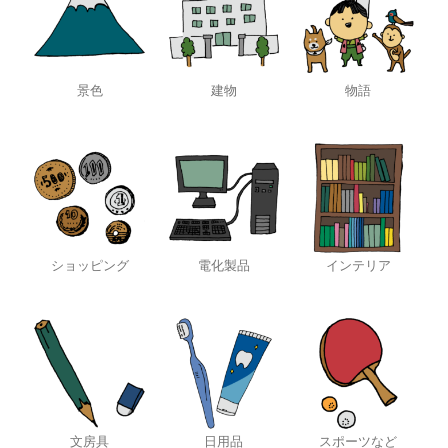
景色
建物
物語
ショッピング
電化製品
インテリア
文房具
日用品
スポーツなど