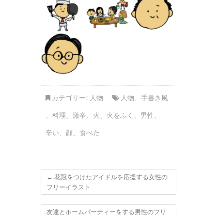
カテゴリー:
人物
人物
、
手書き風
、
料理
、
激辛
、
火
、
火をふく
、
男性
、
辛い
、
顔
、
食べた
←
花冠をつけたアイドルを応援する女性の
フリーイラスト
友達とホームパーティーをする男性のフリ