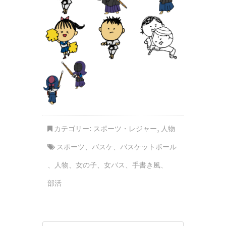
カテゴリー:
スポーツ・レジャー
,
人物
スポーツ
、
バスケ
、
バスケットボール
、
人物
、
女の子
、
女バス
、
手書き風
、
部活