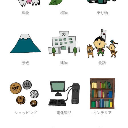
動物
植物
乗り物
景色
建物
物語
ショッピング
電化製品
インテリア