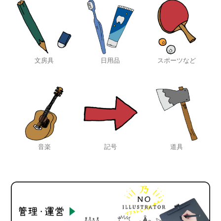
文房具
日用品
スポーツなど
音楽
記号
道具