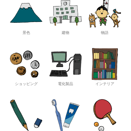
景色
建物
物語
ショッピング
電化製品
インテリア