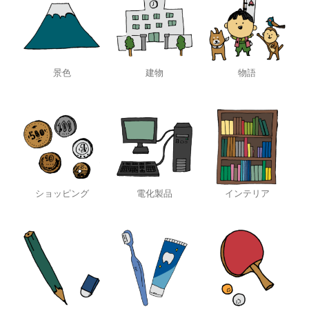
景色
建物
物語
ショッピング
電化製品
インテリア