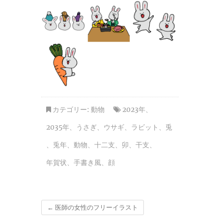
カテゴリー:
動物
2023年
、
2035年
、
うさぎ
、
ウサギ
、
ラビット
、
兎
、
兎年
、
動物
、
十二支
、
卯
、
干支
、
年賀状
、
手書き風
、
顔
←
医師の女性のフリーイラスト