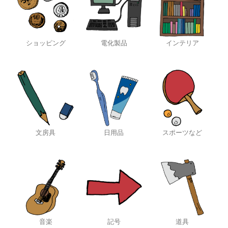
ショッピング
電化製品
インテリア
文房具
日用品
スポーツなど
音楽
記号
道具