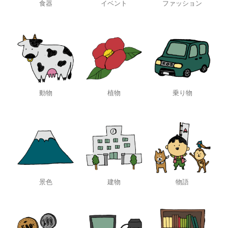
食器
イベント
ファッション
動物
植物
乗り物
景色
建物
物語