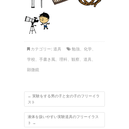
カテゴリー:
道具
勉強
、
化学
、
学校
、
手書き風
、
理科
、
観察
、
道具
、
顕微鏡
←
実験をする男の子と女の子のフリーイラ
スト
液体を扱いやすい実験道具のフリーイラス
ト
→