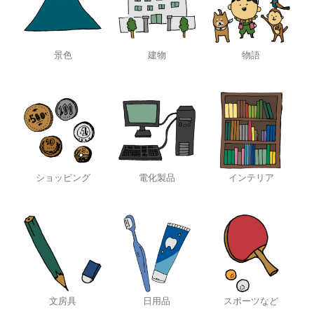
景色
建物
物語
ショッピング
電化製品
インテリア
文房具
日用品
スポーツなど