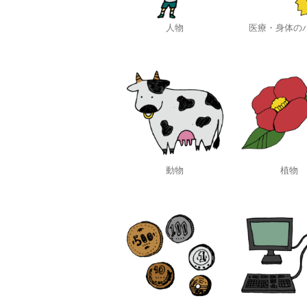
人物
医療・身体の
動物
植物