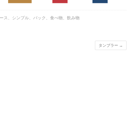
ース
、
シンプル
、
パック
、
食べ物
、
飲み物
タンブラー
→