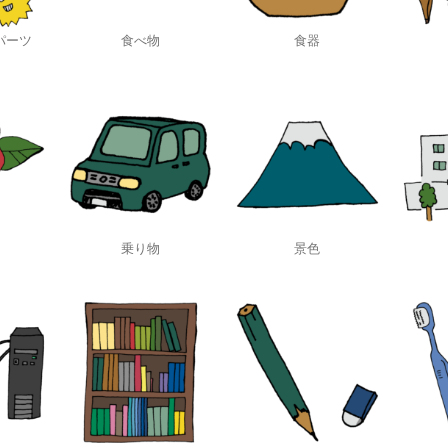
パーツ
食べ物
食器
乗り物
景色