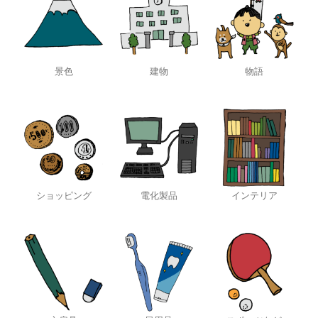
景色
建物
物語
ショッピング
電化製品
インテリア