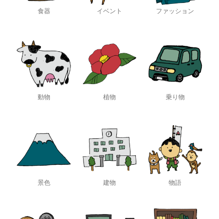
食器
イベント
ファッション
動物
植物
乗り物
景色
建物
物語