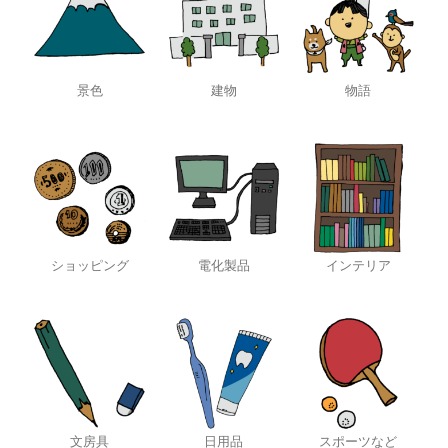
景色
建物
物語
ショッピング
電化製品
インテリア
文房具
日用品
スポーツなど