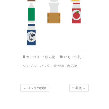
カテゴリー:
飲み物
いちご牛乳
、
シンプル
、
パック
、
食べ物
、
飲み物
←
ロックのお酒
牛乳瓶
→