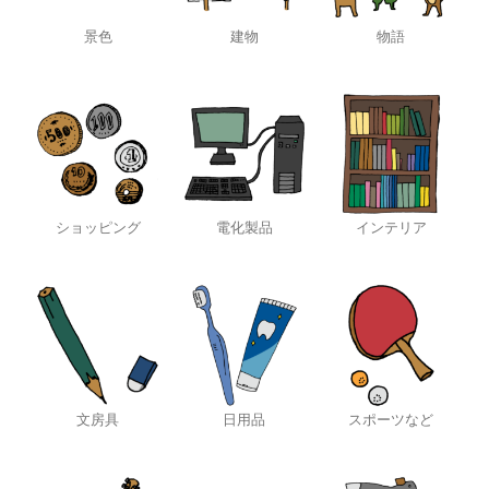
景色
建物
物語
ショッピング
電化製品
インテリア
文房具
日用品
スポーツなど