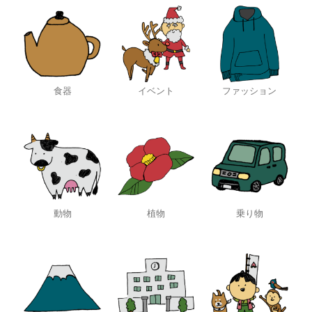
食器
イベント
ファッション
動物
植物
乗り物