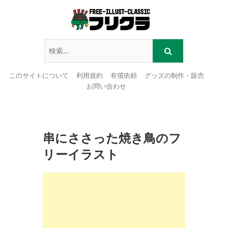
このサイトについて
利用規約
有償依頼
グッズの制作・販売
お問い合わせ
Skip
to
content
串にささった焼き鳥のフ
リーイラスト