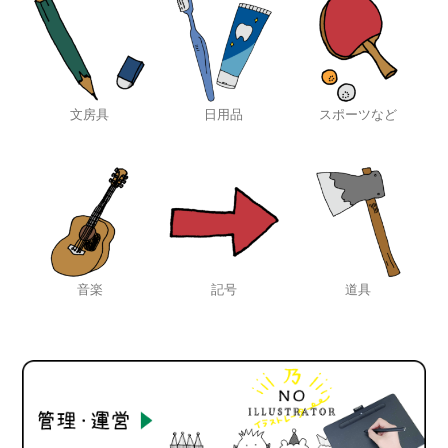
文房具
日用品
スポーツなど
音楽
記号
道具