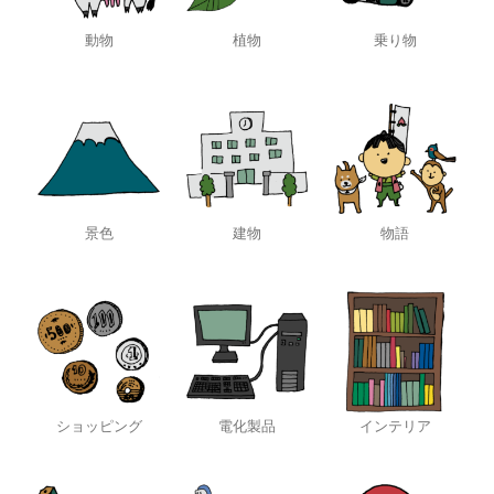
動物
植物
乗り物
景色
建物
物語
ショッピング
電化製品
インテリア