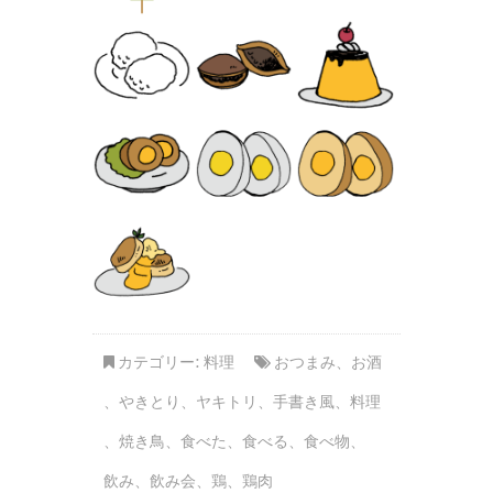
カテゴリー:
料理
おつまみ
、
お酒
、
やきとり
、
ヤキトリ
、
手書き風
、
料理
、
焼き鳥
、
食べた
、
食べる
、
食べ物
、
飲み
、
飲み会
、
鶏
、
鶏肉