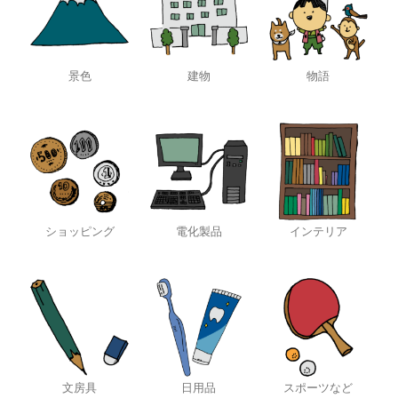
景色
建物
物語
ショッピング
電化製品
インテリア
文房具
日用品
スポーツなど