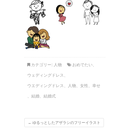
カテゴリー:
人物
おめでたい
、
ウェディングドレス
、
ウエディングドレス
、
人物
、
女性
、
幸せ
、
結婚
、
結婚式
←
ゆるっとしたアザラシのフリーイラスト