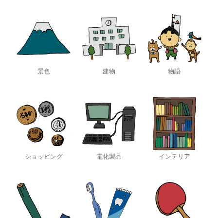
景色
建物
物語
ショッピング
電化製品
インテリア