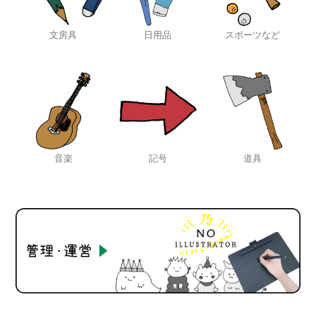
文房具
日用品
スポーツなど
音楽
記号
道具