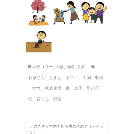
カテゴリー:
人物
,
植物
,
食材
お母さん
、
とまと
、
トマト
、
人物
、
収穫
、
女性
、
家庭菜園
、
庭
、
息子
、
男の子
、
畑
、
育てる
、
野菜
←
のこぎりで木を切る男の子のフリーイラ
スト