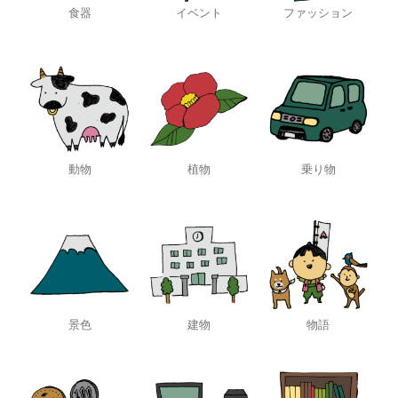
食器
イベント
ファッション
動物
植物
乗り物
景色
建物
物語