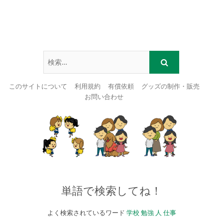
このサイトについて
利用規約
有償依頼
グッズの制作・販売
お問い合わせ
Skip
to
content
単語で検索してね！
よく検索されているワード
学校
勉強
人
仕事