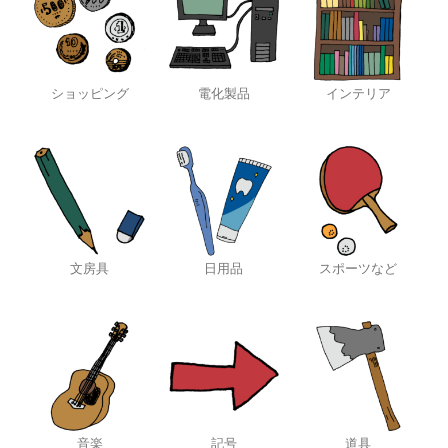
ショッピング
電化製品
インテリア
文房具
日用品
スポーツなど
音楽
記号
道具