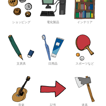
ショッピング
電化製品
インテリア
文房具
日用品
スポーツなど
音楽
記号
道具