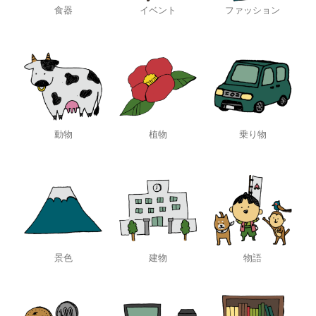
食器
イベント
ファッション
動物
植物
乗り物
景色
建物
物語