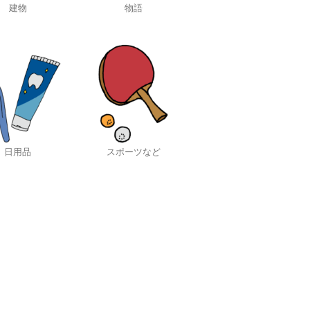
建物
物語
日用品
スポーツなど