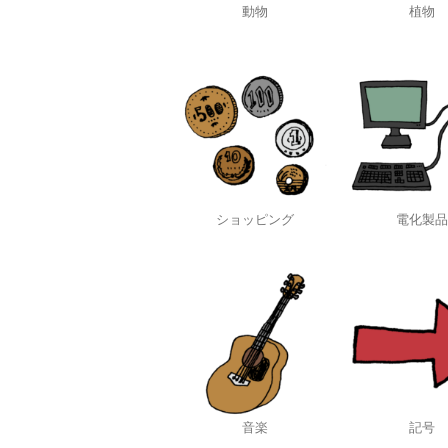
動物
植物
ショッピング
電化製品
音楽
記号