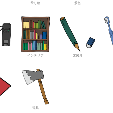
乗り物
景色
インテリア
文房具
道具