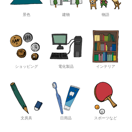
景色
建物
物語
ショッピング
電化製品
インテリア
文房具
日用品
スポーツなど