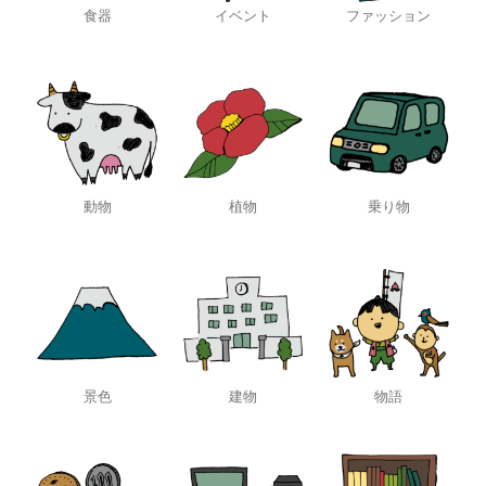
食器
イベント
ファッション
動物
植物
乗り物
景色
建物
物語