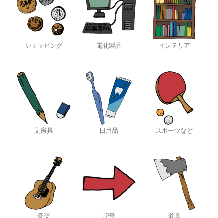
ショッピング
電化製品
インテリア
文房具
日用品
スポーツなど
音楽
記号
道具