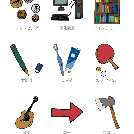
ショッピング
電化製品
インテリア
文房具
日用品
スポーツなど
音楽
記号
道具