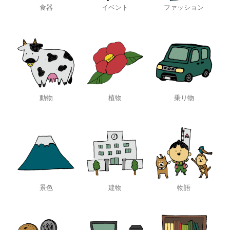
食器
イベント
ファッション
動物
植物
乗り物
景色
建物
物語