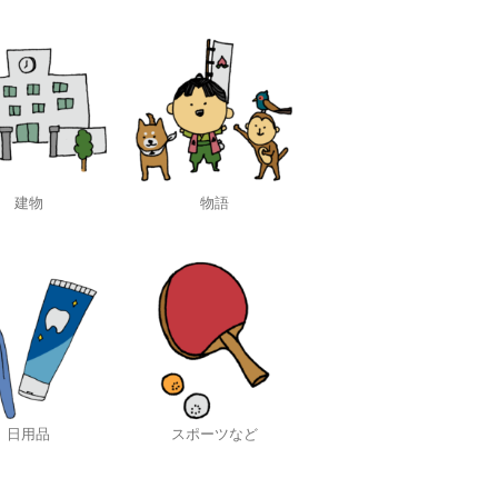
建物
物語
日用品
スポーツなど