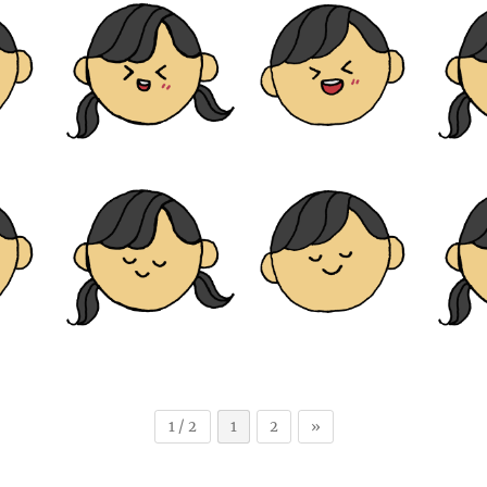
1 / 2
1
2
»