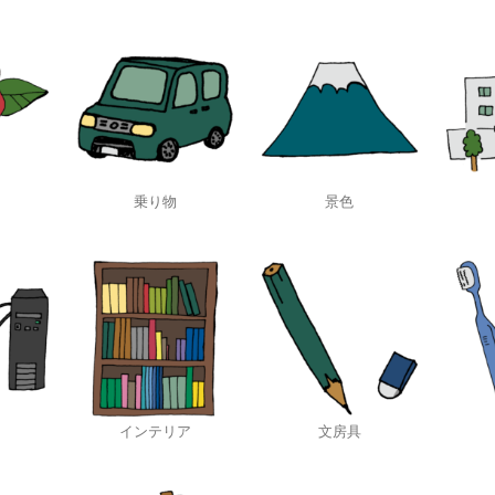
乗り物
景色
インテリア
文房具