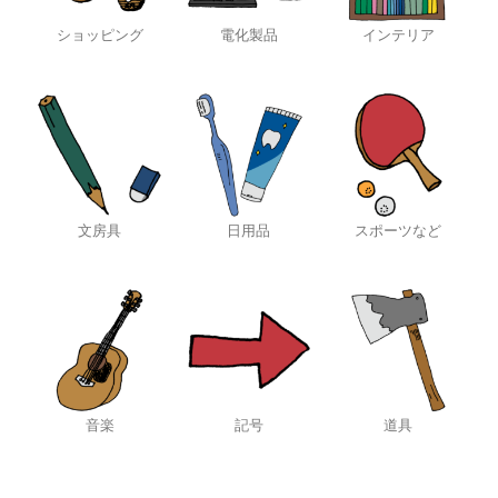
ショッピング
電化製品
インテリア
文房具
日用品
スポーツなど
音楽
記号
道具