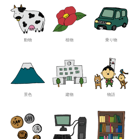
動物
植物
乗り物
景色
建物
物語