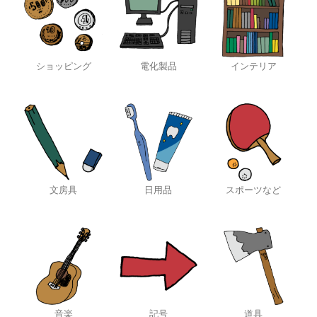
ショッピング
電化製品
インテリア
文房具
日用品
スポーツなど
音楽
記号
道具