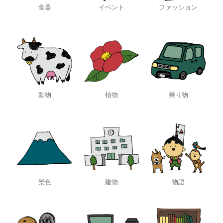
食器
イベント
ファッション
動物
植物
乗り物
景色
建物
物語