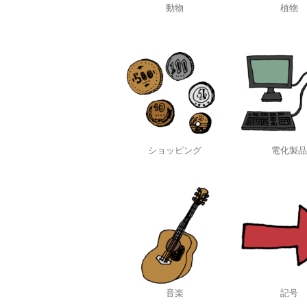
動物
植物
ショッピング
電化製品
音楽
記号