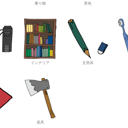
乗り物
景色
インテリア
文房具
道具