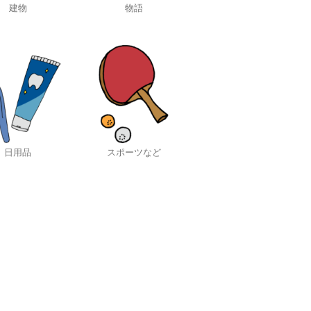
建物
物語
日用品
スポーツなど