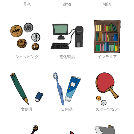
景色
建物
物語
ショッピング
電化製品
インテリア
文房具
日用品
スポーツなど