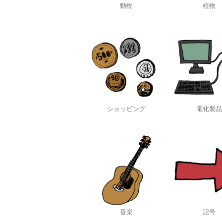
動物
植物
ショッピング
電化製品
音楽
記号