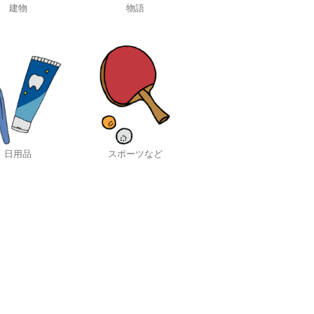
建物
物語
日用品
スポーツなど