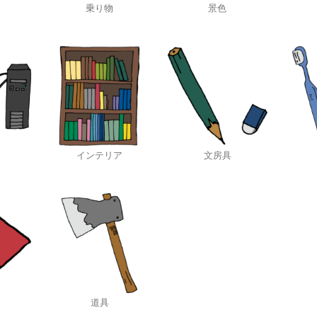
乗り物
景色
インテリア
文房具
道具