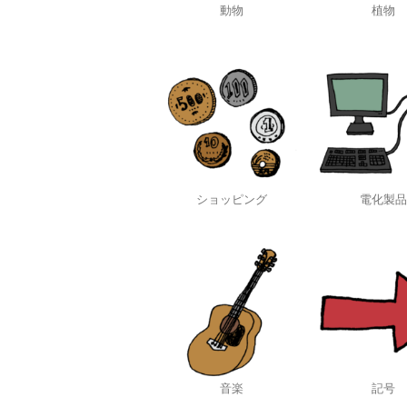
動物
植物
ショッピング
電化製品
音楽
記号