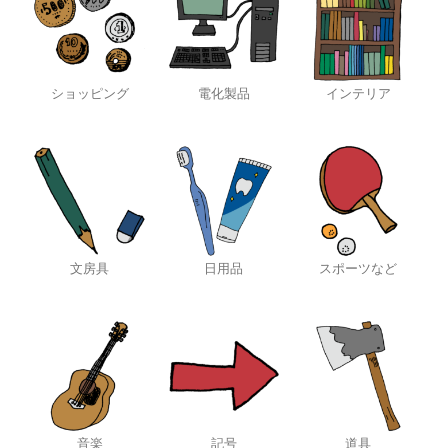
ショッピング
電化製品
インテリア
文房具
日用品
スポーツなど
音楽
記号
道具