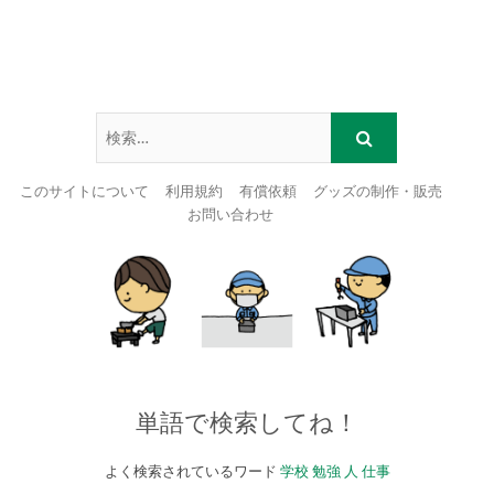
このサイトについて
利用規約
有償依頼
グッズの制作・販売
お問い合わせ
Skip
to
content
単語で検索してね！
よく検索されているワード
学校
勉強
人
仕事