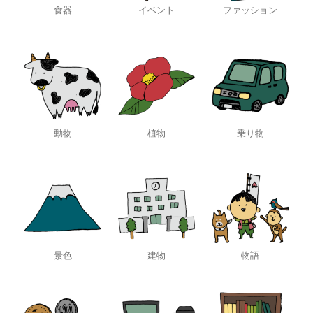
食器
イベント
ファッション
動物
植物
乗り物
景色
建物
物語