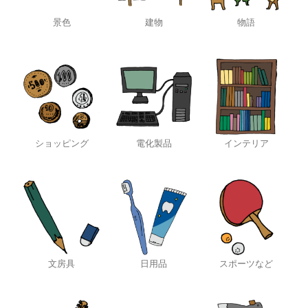
景色
建物
物語
ショッピング
電化製品
インテリア
文房具
日用品
スポーツなど