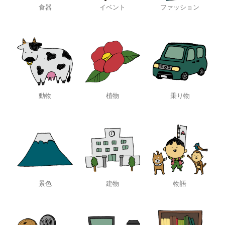
食器
イベント
ファッション
動物
植物
乗り物
景色
建物
物語