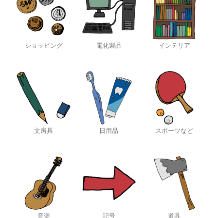
ショッピング
電化製品
インテリア
文房具
日用品
スポーツなど
音楽
記号
道具