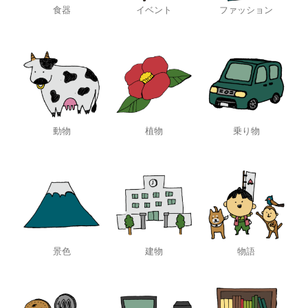
食器
イベント
ファッション
動物
植物
乗り物
景色
建物
物語