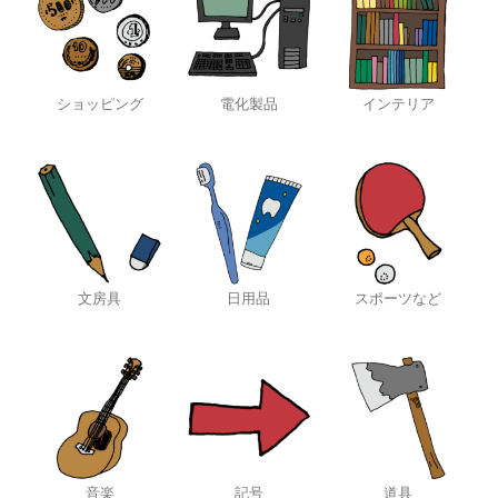
ショッピング
電化製品
インテリア
文房具
日用品
スポーツなど
音楽
記号
道具