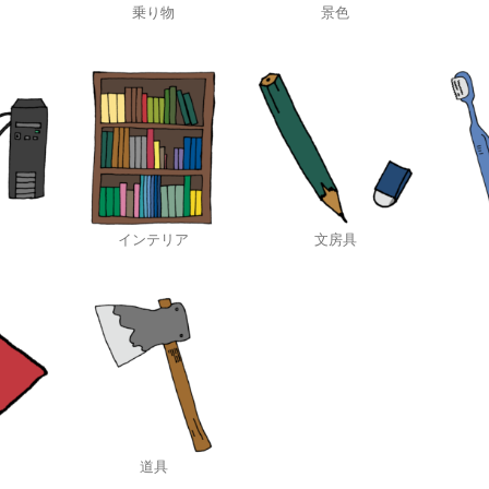
乗り物
景色
インテリア
文房具
道具