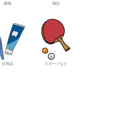
建物
物語
日用品
スポーツなど