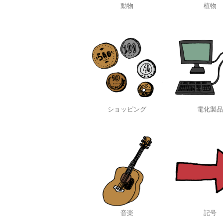
動物
植物
ショッピング
電化製品
音楽
記号