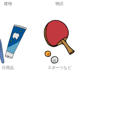
建物
物語
日用品
スポーツなど