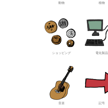
動物
植物
ショッピング
電化製品
音楽
記号