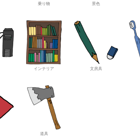
乗り物
景色
インテリア
文房具
道具