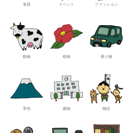
食器
イベント
ファッション
動物
植物
乗り物
景色
建物
物語