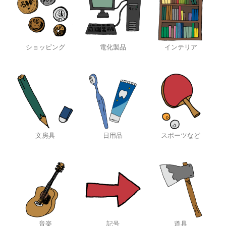
ショッピング
電化製品
インテリア
文房具
日用品
スポーツなど
音楽
記号
道具