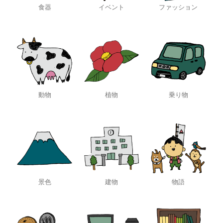
食器
イベント
ファッション
動物
植物
乗り物
景色
建物
物語