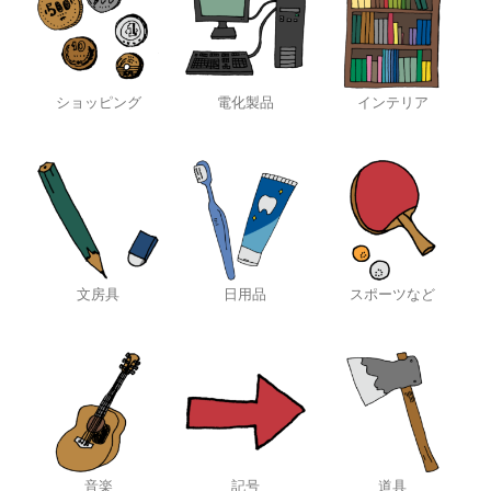
ショッピング
電化製品
インテリア
文房具
日用品
スポーツなど
音楽
記号
道具