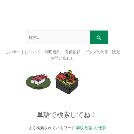
このサイトについて
利用規約
有償依頼
グッズの制作・販売
お問い合わせ
Skip
to
content
単語で検索してね！
よく検索されているワード
学校
勉強
人
仕事