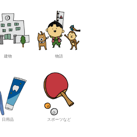
建物
物語
日用品
スポーツなど