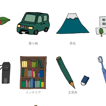
乗り物
景色
インテリア
文房具